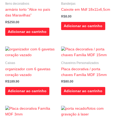
Itens decorativos
Bandeijas
armário torto “Alice no país
Caixote em Mdf 18x11x6,5cm
das Maravilhas”
R$
8.00
R$
250.00
Adicionar ao carrinho
Adicionar ao carrinho
Caixas
Chaveiros Personalizados
organizador com 6 gavetas
Placa decorativa / porta
coração vazado
chaves Família MDF 15mm
R$
189.90
R$
80.00
Adicionar ao carrinho
Adicionar ao carrinho