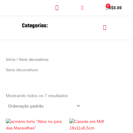
Ir
Search
Menu
0
Cart
R$
0.00
para
o
conteúdo
Categorias:
Menu
CORTE E GRAVAÇÃO A LASER
CHAVEIROS PERSONALIZADOS
Início
/ Itens decorativos
Itens decorativos
Mostrando todos os 7 resultados
Promoção