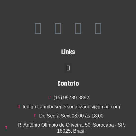
F
I
Y
T
a
n
o
w
Links
c
s
u
i
Menu
e
t
t
t
Contato
b
a
u
t
(15) 99789-8892
o
g
b
e
ledigo.carimbosepersonalizados@gmail.com
o
r
e
r
De Seg à Sext 08:00 às 18:00
R. Antônio Olímpio de Oliveira, 50, Sorocaba - SP,
k
a
18025, Brasil