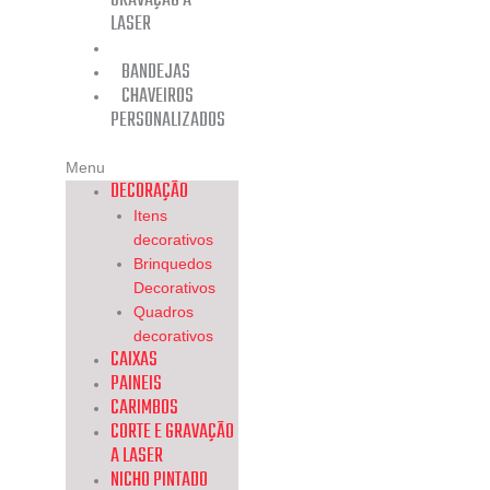
GRAVAÇÃO A
LASER
NICHO PINTADO
BANDEJAS
CHAVEIROS
PERSONALIZADOS
Menu
DECORAÇÃO
Itens
decorativos
Brinquedos
Decorativos
Quadros
decorativos
CAIXAS
PAINEIS
CARIMBOS
CORTE E GRAVAÇÃO
A LASER
NICHO PINTADO