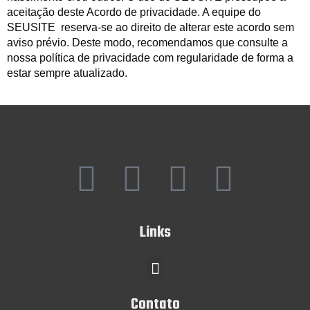
aceitação deste Acordo de privacidade. A equipe do
SEUSITE reserva-se ao direito de alterar este acordo sem
aviso prévio. Deste modo, recomendamos que consulte a
nossa política de privacidade com regularidade de forma a
estar sempre atualizado.
F
I
Y
T
a
n
o
w
Links
c
s
u
i
Menu
e
t
t
t
Contato