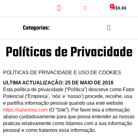
Ir
Search
Menu
0
Cart
R$
0.00
para
o
conteúdo
Menu
Categorias:
CORTE E GRAVAÇÃO A LASER
CHAVEIROS PERSONALIZADOS
Políticas de Privacidade
POLÍTICAS DE PRIVACIDADE E USO DE COOKIES
ULTIMA ACTUALIZAÇÃO: 25 DE MAIO DE 2018
Esta política de privacidade (“Política”) descreve como Fator
Potencial (‘Empresa’, ‘nós’ e ‘nosso’) procede, recolhe, usa
e partilha informação pessoal quando usa este website
https://salaninja.com
(O “Site”). Por favor leia a informação
abaixo cuidadosamente para que possa entender as nossas
praticas relativamente como lidamos com a sua informação
pessoal e como tratamos essa informação.