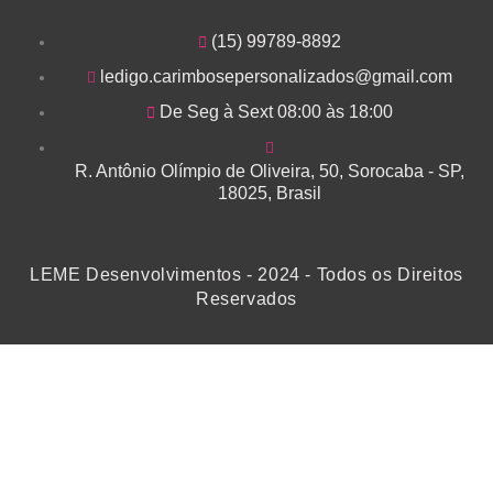
b
a
u
t
(15) 99789-8892
o
g
b
e
ledigo.carimbosepersonalizados@gmail.com
o
r
e
r
De Seg à Sext 08:00 às 18:00
k
a
R. Antônio Olímpio de Oliveira, 50, Sorocaba - SP,
18025, Brasil
m
LEME Desenvolvimentos - 2024 - Todos os Direitos
Reservados