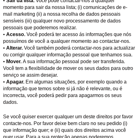
•
Sair da lista.
Você pode contactar-nos a qualquer
momento para sair da nossa lista; (i) comunicações de e-
mail marketing (ii) a nossa recolha de dados pessoais
sensíveis (iii) qualquer novo processamento de dados
pessoais que poderemos realizar.
•
Acesso.
Você poderá ter acesso ás informações que nós
possuímos de você a qualquer momento ao contactar-nos.
•
Alterar.
Você também poderá contactar-nos para actualizar
ou corrigir qualquer informação pessoal que tenhamos sua.
•
Mover.
A sua informação pessoal pode ser transferida.
Você tem a flexibilidade de mover os seus dados para outro
serviço se assim desejar.
•
Apagar.
Em algumas situações, por exemplo quando a
informação que temos sobre si já não é relevante, ou é
incorrecta, você poderá pedir para apagarmos os seus
dados.
Se você quiser exercer qualquer um deste direitos por favor
contacte-nos. Por favor deixe bem claro no seu pedido (i)
que informação quer; e (ii) quais dos direitos acima você
quer usar. Para a sua proteção apenas poderemos