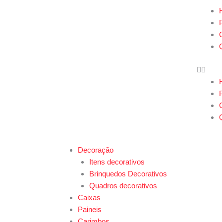
Ir
Men
para
o
conteúdo
Menu
Decoração
Itens decorativos
Brinquedos Decorativos
Quadros decorativos
Caixas
Paineis
Carimbos