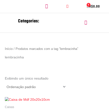
Ir
Search
Menu
0
Cart
R$
0.00
para
o
conteúdo
Categorias:
Menu
CORTE E GRAVAÇÃO A LASER
CHAVEIROS PERSONALIZADOS
Início
/ Produtos marcados com a tag “lembracinha”
lembracinha
Exibindo um único resultado
Promoção
Caixas