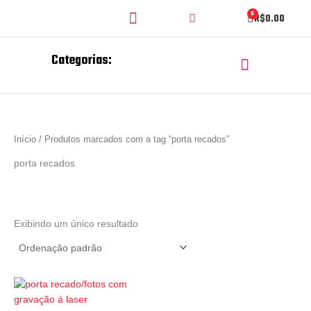
Ir
Search
Menu
0
Cart
R$
0.00
para
o
conteúdo
Categorias:
Menu
CORTE E GRAVAÇÃO A LASER
CHAVEIROS PERSONALIZADOS
Início
/ Produtos marcados com a tag “porta recados”
porta recados
Exibindo um único resultado
Promoção