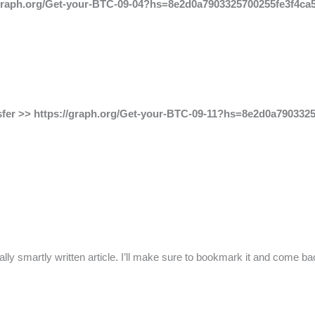
//graph.org/Get-your-BTC-09-04?hs=8e2d0a7903325700255fe3f4ca
transfer >> https://graph.org/Get-your-BTC-09-11?hs=8e2d0a79033
ly smartly written article. I’ll make sure to bookmark it and come back