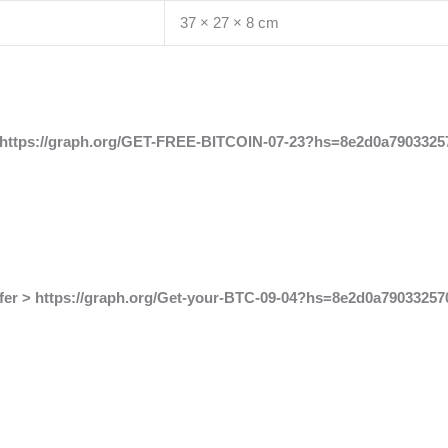
37 × 27 × 8 cm
=> https://graph.org/GET-FREE-BITCOIN-07-23?hs=8e2d0a7903325
nsfer > https://graph.org/Get-your-BTC-09-04?hs=8e2d0a7903325