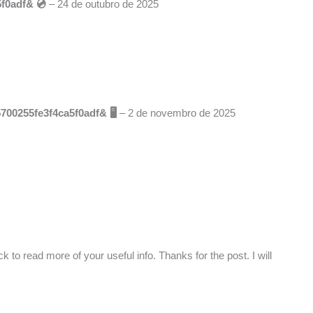
5f0adf& 💿
–
24 de outubro de 2025
25700255fe3f4ca5f0adf& 🖥
–
2 de novembro de 2025
 to read more of your useful info. Thanks for the post. I will