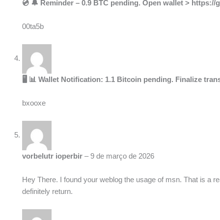
💿 🔔 Reminder – 0.9 BTC pending. Open wallet > https:
00ta5b
🖥 📊 Wallet Notification: 1.1 Bitcoin pending. Finalize 
bxooxe
vorbelutr ioperbir
–
9 de março de 2026
Hey There. I found your weblog the usage of msn. That is a real
definitely return.