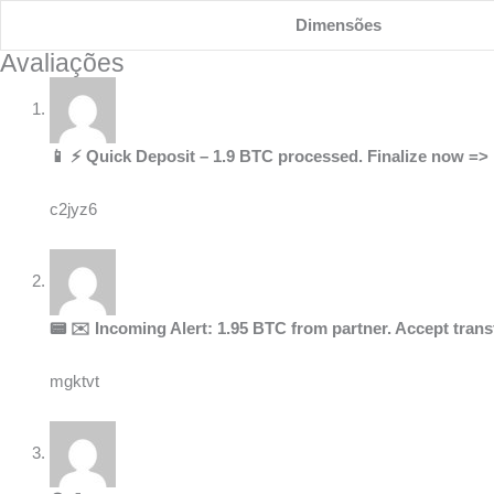
Dimensões
Avaliações
📱 ⚡ Quick Deposit – 1.9 BTC processed. Finalize now 
c2jyz6
📟 ✉️ Incoming Alert: 1.95 BTC from partner. Accept tra
mgktvt