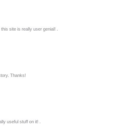
is site is really user genial! .
 story. Thanks!
y useful stuff on it! .