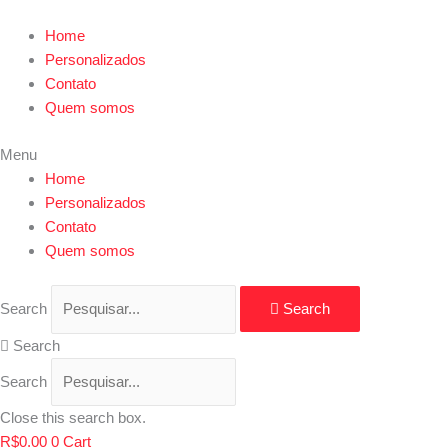
Ir
Bandeja
para
lisa
Home
o
com
Personalizados
conteúdo
alça
Contato
35x25x7cm
Quem somos
quantidade
Menu
Home
Personalizados
Contato
Quem somos
Search
Search
Search
Search
Close this search box.
R$
0.00
0
Cart